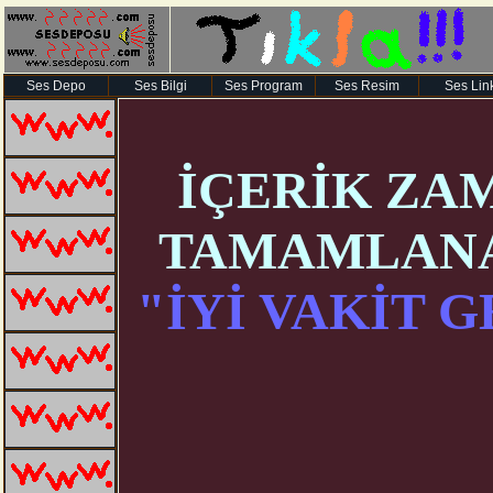
Ses Depo
Ses Bilgi
Ses Program
Ses Resim
Ses Lin
İÇERİK ZA
TAMAMLANA
"İYİ VAKİT G